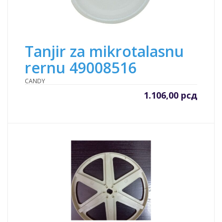
Tanjir za mikrotalasnu
rernu 49008516
CANDY
1.106,00
рсд